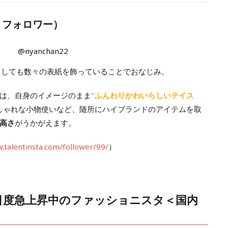
59 フォロワー）
@nyanchan22
ルとしても数々の表紙を飾っていることでおなじみ。
は、自身のイメージのまま
“ふんわりかわいらしいテイス
しゃれな小物使いなど、随所にハイブランドのアイテムを取
高さ
がうかがえます。
.talentinsta.com/follower/99/
）
目度急上昇中のファッショニスタ＜国内