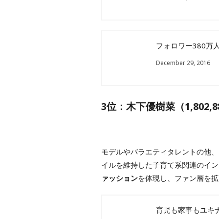
フォロワー380万
December 29, 2016
3位：木下優樹菜（1,802,
モデルやバラエティタレントの他、
イルを維持した子育て系関連のイン
ァッション
を体現し、ファン層を拡
育児も家事もユキナ流