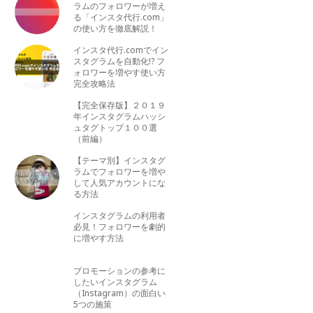
ラムのフォロワーが増え
る「インスタ代行.com」
の使い方を徹底解説！
インスタ代行.comでイン
スタグラムを自動化!? フ
ォロワーを増やす使い方
完全攻略法
【完全保存版】２０１９
年インスタグラムハッシ
ュタグトップ１００選
（前編）
【テーマ別】インスタグ
ラムでフォロワーを増や
して人気アカウントにな
る方法
インスタグラムの利用者
必見！フォロワーを劇的
に増やす方法
プロモーションの参考に
したいインスタグラム
（Instagram）の面白い
5つの施策