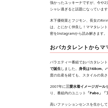
強かったユッキーナですが、今や2児
シャレ過ぎると話題になっています
木下優樹菜とフジモン、長女のRiri
は、とにかく仲良し！ママタレント
密をInstagramから読み解きます。
おバカタレントからマ
バラエティー番組でおバカタレント
で誕生
しました。
身長は168cm、
度の出産を経ても、スタイルの良さ
2007年に
三愛水着イメージガール
り、番組内のユニット
「Pabo」
高いファッションセンスを生かして、