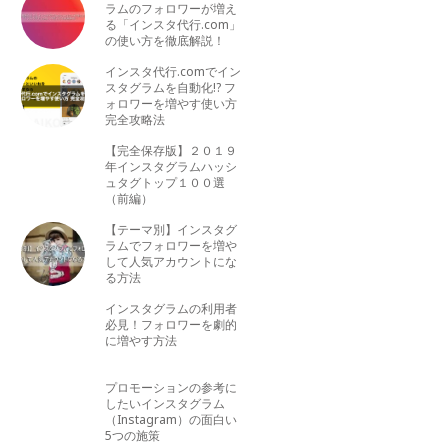
ラムのフォロワーが増え
る「インスタ代行.com」
の使い方を徹底解説！
インスタ代行.comでイン
スタグラムを自動化!? フ
ォロワーを増やす使い方
完全攻略法
【完全保存版】２０１９
年インスタグラムハッシ
ュタグトップ１００選
（前編）
【テーマ別】インスタグ
ラムでフォロワーを増や
して人気アカウントにな
る方法
インスタグラムの利用者
必見！フォロワーを劇的
に増やす方法
プロモーションの参考に
したいインスタグラム
（Instagram）の面白い
5つの施策