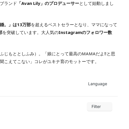
ンブランド
「Avan Lily」のプロデューサー
として始動しまし
婚。」は13万部
を超えるベストセラーとなり、ママになって
部
を突破しています。大人気の
Instagramのフォロワー数
ふじもととしふみ）。「娘にとって最高のMAMAだよ‼︎と思
聞こえてこない」コレがユキナ育のモットーです。