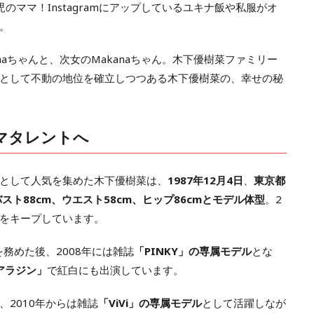
のママ！Instagramにアップしているユキナ飯や私服がオ
。
naちゃんと、次女のMakanaちゃん。木下優樹菜ファミリー
として不動の地位を確立しつつある木下優樹菜の、幸せの秘
マタレントへ
として人気を集めた木下優樹菜は、
1987年12月4日
、
東京都
バスト88cm、ウエスト58cm、ヒップ86cmとモデル体型
。2
をキープしています。
を務めた後、2008年には雑誌
「PINKY」の専属モデル
とな
「アラジン」
で紅白にも出演しています。
2010年からは雑誌
「ViVi」の専属モデル
として活躍しなが