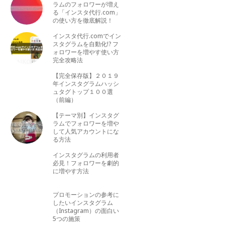
ラムのフォロワーが増え
る「インスタ代行.com」
の使い方を徹底解説！
インスタ代行.comでイン
スタグラムを自動化!? フ
ォロワーを増やす使い方
完全攻略法
【完全保存版】２０１９
年インスタグラムハッシ
ュタグトップ１００選
（前編）
【テーマ別】インスタグ
ラムでフォロワーを増や
して人気アカウントにな
る方法
インスタグラムの利用者
必見！フォロワーを劇的
に増やす方法
プロモーションの参考に
したいインスタグラム
（Instagram）の面白い
5つの施策