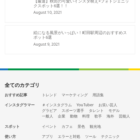
【厳選】秋田の可愛いインスタ映え×フォトジェニッ
クスポット6選！！
August 10, 2021
絵になる風景がいっぱい！町田駅周辺のおすすめス
ポット6選
August 9, 2021
全てのカテゴリ
おすすめ記事
トレンド
マーケティング
用語集
インスタグラマー
＃インスタグラム
YouTuber
お笑い芸人
グラビア
スポーツ選手
タレント
モデル
一般人
企業
動物
料理
歌手
海外
芸能人
スポット
イベント
カフェ
景色
観光地
使い方
アプリ
エラーと対処
ツール
テクニック