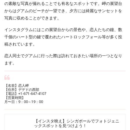
の素敵な写真が撮れることでも有名なスポットです。岬の展望台
からはグアムのピーチが一望でき、夕方には綺麗なサンセットを
写真に収めることができます。
インスタグラムにはこの展望台からの景色や、恋人たちの鐘、数
千個のハート型の鍵で覆われたハートロックフォール等が多く投
稿されています。
恋人同士でグアムに行った際は訪れておきたい場所の一つとなり
ます。
【名前】恋人岬
【住所】デデドの西部
【電話】+1-671-647-4107
【営業時間】
月〜日：9：00～19：00
【インスタ映え】シンガポールでフォトジェニ
ックスポットを見つけよう！