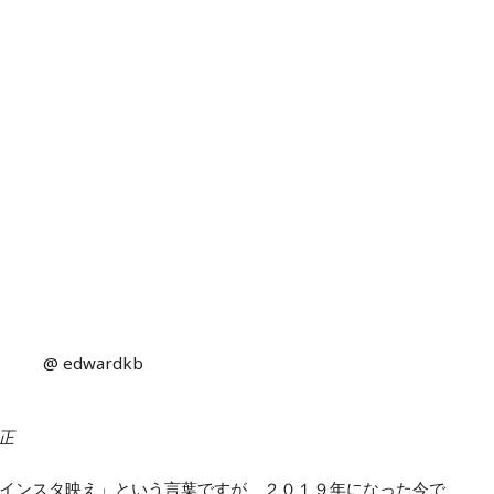
@ edwardkb
修正
インスタ映え」という言葉ですが、２０１９年になった今で