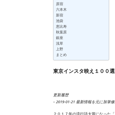
原宿
六本木
新宿
池袋
恵比寿
秋葉原
銀座
浅草
上野
まとめ
東京インスタ映え１００選
更新履歴
– 2019-01-21 最新情報を元に加筆
２０１７年の流行語大賞になった「