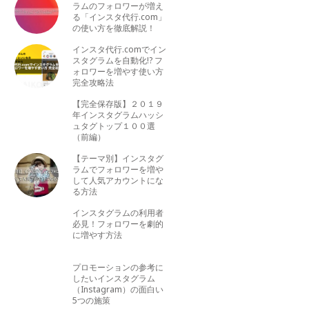
ラムのフォロワーが増え
る「インスタ代行.com」
の使い方を徹底解説！
インスタ代行.comでイン
スタグラムを自動化!? フ
ォロワーを増やす使い方
完全攻略法
【完全保存版】２０１９
年インスタグラムハッシ
ュタグトップ１００選
（前編）
【テーマ別】インスタグ
ラムでフォロワーを増や
して人気アカウントにな
る方法
インスタグラムの利用者
必見！フォロワーを劇的
に増やす方法
プロモーションの参考に
したいインスタグラム
（Instagram）の面白い
5つの施策