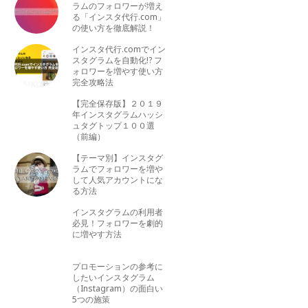
ラムのフォロワーが増え
る「インスタ代行.com」
の使い方を徹底解説！
インスタ代行.comでイン
スタグラムを自動化!? フ
ォロワーを増やす使い方
完全攻略法
【完全保存版】２０１９
年インスタグラムハッシ
ュタグトップ１００選
（前編）
【テーマ別】インスタグ
ラムでフォロワーを増や
して人気アカウントにな
る方法
インスタグラムの利用者
必見！フォロワーを劇的
に増やす方法
プロモーションの参考に
したいインスタグラム
（Instagram）の面白い
5つの施策