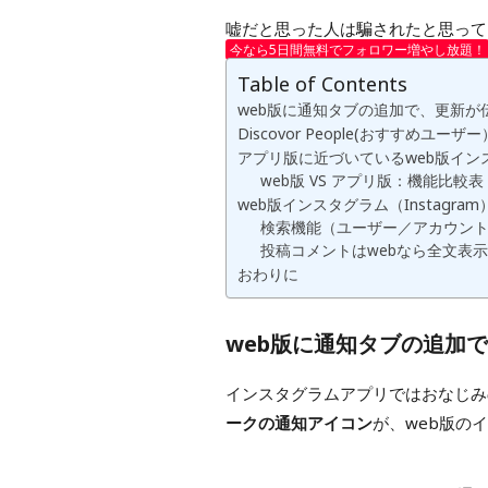
嘘だと思った人は騙されたと思って
今なら5日間無料でフォロワー増やし放題！
Table of Contents
web版に通知タブの追加で、更新が
Discovor People(おすすめユ
アプリ版に近づいているweb版インスタ
web版 VS アプリ版：機能比較表
web版インスタグラム（Instagr
検索機能（ユーザー／アカウン
投稿コメントはwebなら全文表
おわりに
web版に通知タブの追加
インスタグラムアプリではおなじみ
ークの通知アイコン
が、web版の