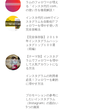
ラムのフォロワーが増え
る「インスタ代行.com」
の使い方を徹底解説！
インスタ代行.comでイン
スタグラムを自動化!? フ
ォロワーを増やす使い方
完全攻略法
【完全保存版】２０１９
年インスタグラムハッシ
ュタグトップ１００選
（前編）
【テーマ別】インスタグ
ラムでフォロワーを増や
して人気アカウントにな
る方法
インスタグラムの利用者
必見！フォロワーを劇的
に増やす方法
プロモーションの参考に
したいインスタグラム
（Instagram）の面白い
5つの施策