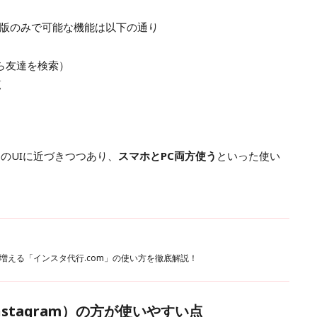
版のみで可能な機能は以下の通り
から友達を検索）
覧
リのUIに近づきつつあり、
スマホとPC両方使う
といった使い
増える「インスタ代行.com」の使い方を徹底解説！
stagram）の方が使いやすい点