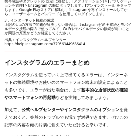
携帯電話やタブレットの[設定]に移動し、[アプリケーション] > [アプリケーシ
ョンを管理] > [Instagram]の順にタップします。[アンインストール]をタップ
します。Google Playストアに移動し、Instagramを再インストールしてか
ら、ユーザーネームとパスワードを使用してログインします。
3．インターネット接続の確認
上記の2つの方法で問題が解決しない場合は、InstagramをWi-Fi接続とモバイ
ルデータ接続の両方で使ってみて、Wi-Fiやモバイルデータの接続が弱いこと
が問題の原因かどうか確認してください。
出典：インスタグラムヘルプセンター
https://help.instagram.com/370569449686414
インスタグラムのエラーまとめ
インスタグラムを使っていく上で出てくるエラーは、インターネ
ットの接続環境やお使いのスマートフォン端末の設定によること
も多いです。エラーが出た場合は、まず
基本的な通信状況の確認
やスマートフォンの再起動
などを実施してみましょう。
加えて、
公式ヘルプセンターやインスタグラムのオプション
を覚
えておくと、突然のトラブルでも慌てず対処できます。ぜひこの
記事の内容を頭の片隅に覚えていただけると幸いです。