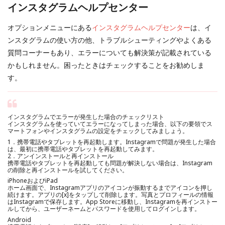
インスタグラムヘルプセンター
オプションメニューにある
インスタグラムヘルプセンター
は、イ
ンスタグラムの使い方の他、トラブルシューティングやよくある
質問コーナーもあり、エラーについても解決策が記載されている
かもしれません。困ったときはチェックすることをお勧めしま
す。
インスタグラムでエラーが発生した場合のチェックリスト
インスタグラムを使っていてエラーになってしまった場合、以下の要領でス
マートフォンやインスタグラムの設定をチェックしてみましょう。
1．携帯電話やタブレットを再起動します。Instagramで問題が発生した場合
は、最初に携帯電話やタブレットを再起動してみます。
2．アンインストールと再インストール
携帯電話やタブレットを再起動しても問題が解決しない場合は、Instagram
の削除と再インストールを試してください。
iPhoneおよびiPad
ホーム画面で、Instagramアプリのアイコンが振動するまでアイコンを押し
続けます。アプリの[x]をタップして削除します。写真とプロフィールの情報
はInstagramで保存します。App Storeに移動し、Instagramを再インストー
ルしてから、ユーザーネームとパスワードを使用してログインします。
Android