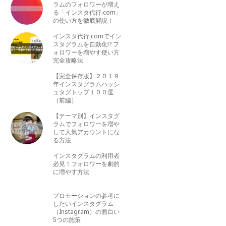
ラムのフォロワーが増え
る「インスタ代行.com」
の使い方を徹底解説！
インスタ代行.comでイン
スタグラムを自動化!? フ
ォロワーを増やす使い方
完全攻略法
【完全保存版】２０１９
年インスタグラムハッシ
ュタグトップ１００選
（前編）
【テーマ別】インスタグ
ラムでフォロワーを増や
して人気アカウントにな
る方法
インスタグラムの利用者
必見！フォロワーを劇的
に増やす方法
プロモーションの参考に
したいインスタグラム
（Instagram）の面白い
5つの施策