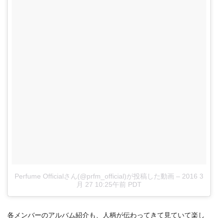
Perfume Officialさん(@prfm_official)が投稿した動画
–
2016 3
月 27 10:25午前 PDT
各メンバーのアルバム紹介も、人柄が伝わってきて見ていて楽し