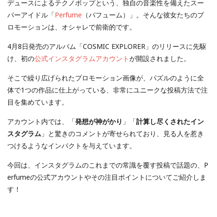
デュースによるテクノポップという、独自の音楽性を備えたスー
パーアイドル「
Perfume
（パフューム）」。そんな彼女たちのプ
ロモーションは、オシャレで前衛的です。
4月8日発売のアルバム「COSMIC EXPLORER」のリリースに先駆
け、初の
公式インスタグラムアカウント
が開設されました。
そこで繰り広げられたプロモーション画像が、パズルのように全
体で1つの作品に仕上がっている、非常にユニークな投稿方法で注
目を集めています。
アカウント内では、「
発想が神がかり
」「
計算し尽くされたイン
スタグラム
」と驚きのコメントが寄せられており、見る人を惹き
つけるようなインパクトを与えています。
今回は、インスタグラムのこれまでの常識を覆す投稿で話題の、P
erfumeの公式アカウントやその注目ポイントについてご紹介しま
す！