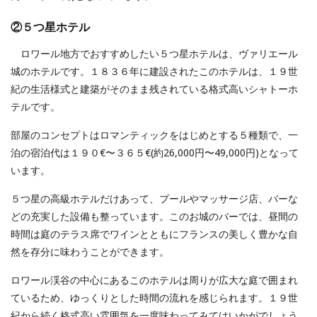
②５つ星ホテル
ロワール地方でおすすめしたい５つ星ホテルは、ヴァリエール
城のホテルです。１８３６年に建設されたこのホテルは、１９世
紀の生活様式と建築がそのまま残されている格式高いシャトーホ
テルです。
部屋のコンセプトはロマンティックをはじめとする５種類で、一
泊の宿泊代は１９０€〜３６５€(約26,000円〜49,000円)となって
います。
５つ星の高級ホテルだけあって、プールやマッサージ店、バーな
どの充実した設備も整っています。このお城のバーでは、昼間の
時間は庭のテラス席でワインとともにフランスの美しく豊かな自
然を存分に味わうことができます。
ロワール渓谷の中心にあるこのホテルは周りが広大な庭で囲まれ
ているため、ゆっくりとした時間の流れを感じられます。１９世
紀から続く格式高い雰囲気を一度味わってみてはいかがでしょう