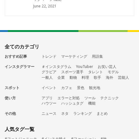
June 22, 2021
全てのカテゴリ
おすすめ記事
トレンド
マーケティング
用語集
インスタグラマー
＃インスタグラム
YouTuber
お笑い芸人
グラビア
スポーツ選手
タレント
モデル
一般人
企業
動物
料理
歌手
海外
芸能人
スポット
イベント
カフェ
景色
観光地
使い方
アプリ
エラーと対処
ツール
テクニック
ハウツー
ハッシュタグ
機能
その他
ニュース
ネタ
ランキング
まとめ
人気タグ一覧
#フォトジェニック
#インスタ映え
#ファッション
#旅