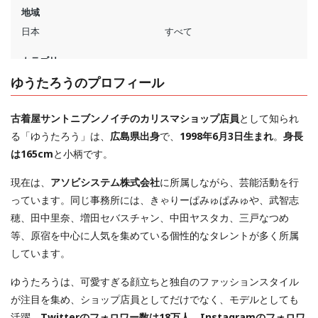
ゆうたろうのプロフィール
古着屋サントニブンノイチのカリスマショップ店員
として知られ
る「ゆうたろう」は、
広島県出身
で、
1998年6月3日生まれ
。
身長
は165cm
と小柄です。
現在は、
アソビシステム株式会社
に所属しながら、芸能活動を行
っています。同じ事務所には、きゃりーぱみゅぱみゅや、武智志
穂、田中里奈、増田セバスチャン、中田ヤスタカ、三戸なつめ
等、原宿を中心に人気を集めている個性的なタレントが多く所属
しています。
ゆうたろうは、可愛すぎる顔立ちと独自のファッションスタイル
が注目を集め、ショップ店員としてだけでなく、モデルとしても
活躍。
Twitterのフォロワー数は18万人、Instagramのフォロワ