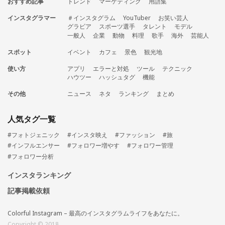
おすすめ記事
トレンド
マーケティング
用語集
インスタグラマー
＃インスタグラム
YouTuber
お笑い芸人
グラビア
スポーツ選手
タレント
モデル
一般人
企業
動物
料理
歌手
海外
芸能人
スポット
イベント
カフェ
景色
観光地
使い方
アプリ
エラーと対処
ツール
テクニック
ハウツー
ハッシュタグ
機能
その他
ニュース
ネタ
ランキング
まとめ
人気タグ一覧
#フォトジェニック
#インスタ映え
#ファッション
#旅
#インフルエンサー
#フォロワー増やす
#フォロワー管理
#フォロワー分析
インスタランキング
記事掲載依頼
Colorful Instagram – 最高のインスタグラムライフをあなたに。
Copyright © 2018