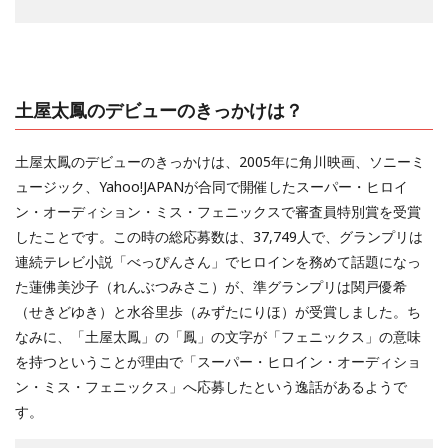
土屋太鳳のデビューのきっかけは？
土屋太鳳のデビューのきっかけは、2005年に角川映画、ソニーミ
ュージック、Yahoo!JAPANが合同で開催したスーパー・ヒロイ
ン・オーディション・ミス・フェニックスで審査員特別賞を受賞
したことです。この時の総応募数は、37,749人で、グランプリは
連続テレビ小説「べっぴんさん」でヒロインを務めて話題になっ
た蓮佛美沙子（れんぶつみさこ）が、準グランプリは関戸優希
（せきどゆき）と水谷里歩（みずたにりほ）が受賞しました。ち
なみに、「土屋太鳳」の「鳳」の文字が「フェニックス」の意味
を持つということが理由で「スーパー・ヒロイン・オーディショ
ン・ミス・フェニックス」へ応募したという逸話があるようで
す。