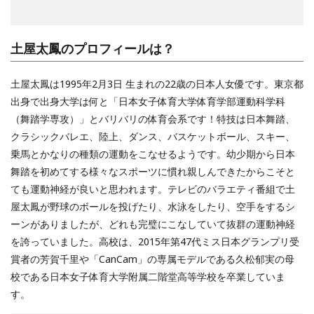
土屋太鳳のプロフィールは？
土屋太鳳は1995年2月3日 生まれの22歳の日本人女優です。東京都
出身で出身大学は何と「日本女子体育大学体育学部運動科学科
（舞踏学専攻）」とバリバリの体育会系です！特技は日本舞踏、
クラシックバレエ、陸上、ダンス、バスケットボール、スキー、
乗馬とかなりの種類の運動をこなせるようです。幼少期から日本
舞踏を初めてする様々なスポーツに慣れ親しんできたからこそと
ても運動神経が良いと思われます。テレビのバラエティ番組で土
屋太鳳が野球のボールを投げたり、水泳をしたり、空手をするシ
ーンがありましたが、どれも完璧にこなしていて抜群の運動神経
を誇っていました。高校は、2015年第47代ミス日本グランプリ受
賞者の芳賀千里や「CanCam」の専属モデルである久松郁実の母
校である日本女子体育大学附属二階堂高等学校を卒業していま
す。