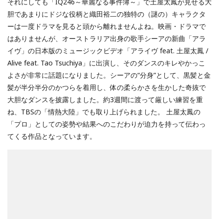
それにしても「IQ246～華麗なる事件簿～」で土屋太鳳が見せる大
胆であまりにドジな役柄と織田裕二の独特の（謎の）キャラクタ
ーは一度ドラマを見ると頭から離れませんよね。映画・ドラマで
はありませんが、オーストラリア出身の歌手シーアの新曲「アラ
イヴ」の日本版のミュージックビデオ「アライヴ feat. 土屋太鳳 /
Alive feat. Tao Tsuchiya」に出演し、そのダンスのキレやかっこ
よさが非常に話題になりました。シーアの“分身”として、黒髪と金
髪が半分半分のかつらを着用し、体の柔らかさを生かした奇抜で
大胆なダンスを披露しました。約3週間に渡って厳しい練習を重
ね、TBSの「情熱大陸」でも取り上げられました。 土屋太鳳の
「プロ」としての姿勢や結果へのこだわりが迫力を持って伝わっ
てくる作品となっています。