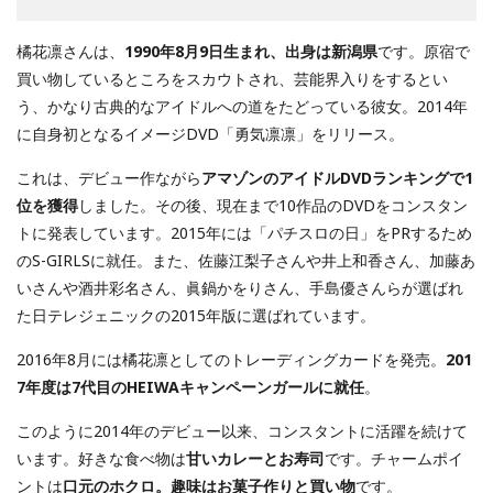
橘花凛さんは、
1990年8月9日生まれ、出身は新潟県
です。原宿で
買い物しているところをスカウトされ、芸能界入りをするとい
う、かなり古典的なアイドルへの道をたどっている彼女。2014年
に自身初となるイメージDVD「勇気凛凛」をリリース。
これは、デビュー作ながら
アマゾンのアイドルDVDランキングで1
位を獲得
しました。その後、現在まで10作品のDVDをコンスタン
トに発表しています。2015年には「パチスロの日」をPRするため
のS-GIRLSに就任。また、佐藤江梨子さんや井上和香さん、加藤あ
いさんや酒井彩名さん、眞鍋かをりさん、手島優さんらが選ばれ
た日テレジェニックの2015年版に選ばれています。
2016年8月には橘花凛としてのトレーディングカードを発売。
201
7年度は7代目のHEIWAキャンペーンガールに就任
。
このように2014年のデビュー以来、コンスタントに活躍を続けて
います。好きな食べ物は
甘いカレーとお寿司
です。チャームポイ
ントは
口元のホクロ。趣味はお菓子作りと買い物
です。