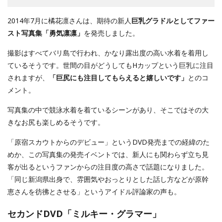
2014年7月に橘花凛さんは、期待の新人
巨乳グラドルとしてファー
スト写真集「勇気凛凛」
を発売しました。
撮影はすべてバリ島で行われ、かなり露出度の高い水着を着用し
ているそうです。世間の目がどうしてもHカップという巨乳に注目
されますが、
「巨尻にも注目してもらえると嬉しいです」
とのコ
メント。
写真集の中で競泳水着を着ているシーンがあり、そこではその大
きなお尻も楽しめるそうです。
「原宿スカウトからのデビュー」というDVD発売までの経緯のた
めか、この写真集の発売イベントでは、新人にも関わらず立ち見
客が出るというファンからの注目度の高さで話題になりました。
「同じ新潟県出身で、雰囲気やおっとりとした話し方などが原幹
恵さんを彷彿とさせる」というアイドル評論家の声も。
セカンドDVD「ミルキー・グラマー」