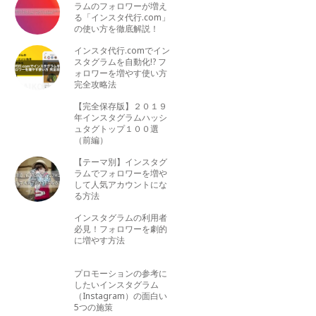
ラムのフォロワーが増え
る「インスタ代行.com」
の使い方を徹底解説！
インスタ代行.comでイン
スタグラムを自動化!? フ
ォロワーを増やす使い方
完全攻略法
【完全保存版】２０１９
年インスタグラムハッシ
ュタグトップ１００選
（前編）
【テーマ別】インスタグ
ラムでフォロワーを増や
して人気アカウントにな
る方法
インスタグラムの利用者
必見！フォロワーを劇的
に増やす方法
プロモーションの参考に
したいインスタグラム
（Instagram）の面白い
5つの施策