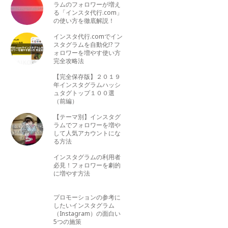
ラムのフォロワーが増え
る「インスタ代行.com」
の使い方を徹底解説！
インスタ代行.comでイン
スタグラムを自動化!? フ
ォロワーを増やす使い方
完全攻略法
【完全保存版】２０１９
年インスタグラムハッシ
ュタグトップ１００選
（前編）
【テーマ別】インスタグ
ラムでフォロワーを増や
して人気アカウントにな
る方法
インスタグラムの利用者
必見！フォロワーを劇的
に増やす方法
プロモーションの参考に
したいインスタグラム
（Instagram）の面白い
5つの施策