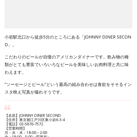
小岩駅北口から徒歩5分のところにある「JOHNNY DINER SECON
D」。
こだわりのビールが自慢のアメリカンダイナーです。飲み物の種
類がとても豊富でいろいろなビールを美味しいお肉料理と共に味
わえます。
”ソーセージとビール”という最高の組み合わせは食欲をそそるイン
スタ映え写真が撮れそうです。
【名前】JOHNNY DINER SECOND
【住所】東京都江戸川区東小岩6-3-4
【電話】03-5876-7572
【営業時間】
月・水・木：18:00～2:00
金：18:00～5:00（変更有）