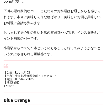
oom#173」。
下町の隠れ家的なバー、こだわりのお料理はお通しからも感じら
れます。本当に美味しそうな物ばかり！美味しいお酒と美味しい
お料理に会話も弾みます。
おしゃれで居心地の良いお店の雰囲気やお料理。インスタ映えポ
イント満載のバーです。
小岩駅からバスで１本というのもちょっと行ってみようかな〜と
いう気にさせられる距離感です。
【名前】Room#173
【住所】東京都葛飾区金町５丁目２６−５
【電話】03-5876-3105
【営業時間】
17:30〜
Blue Orange