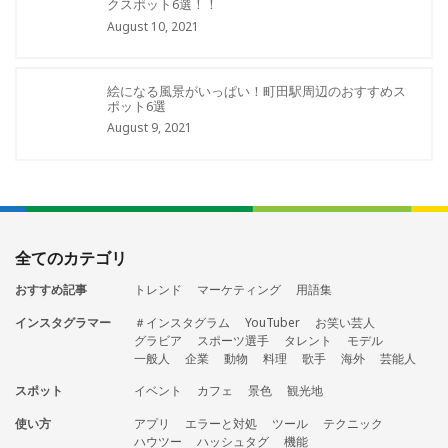
クスポット6選！！
August 10, 2021
絵になる風景がいっぱい！町田駅周辺のおすすめス
ポット6選
August 9, 2021
全てのカテゴリ
おすすめ記事
トレンド
マーケティング
用語集
インスタグラマー
＃インスタグラム
YouTuber
お笑い芸人
グラビア
スポーツ選手
タレント
モデル
一般人
企業
動物
料理
歌手
海外
芸能人
スポット
イベント
カフェ
景色
観光地
使い方
アプリ
エラーと対処
ツール
テクニック
ハウツー
ハッシュタグ
機能