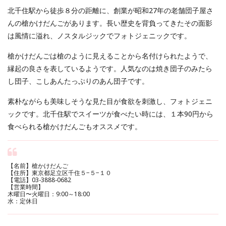
北千住駅から徒歩８分の距離に、創業が昭和27年の老舗団子屋さ
んの槍かけだんごがあります。長い歴史を背負ってきたその面影
は風情に溢れ、ノスタルジックでフォトジェニックです。
槍かけだんごは槍のように見えることから名付けられたようで、
縁起の良さを表しているようです。人気なのは焼き団子のみたら
し団子、こしあんたっぷりのあん団子です。
素朴ながらも美味しそうな見た目が食欲を刺激し、フォトジェニ
ックです。北千住駅でスイーツが食べたい時には、１本90円から
食べられる槍かけだんごもオススメです。
【名前】槍かけだんご
【住所】東京都足立区千住５−５−１０
【電話】03-3888-0682
【営業時間】
木曜日〜火曜日：9:00～18:00
水：定休日