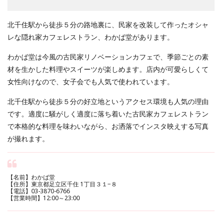
北千住駅から徒歩５分の路地裏に、民家を改装して作ったオシャ
レな隠れ家カフェレストラン、わかば堂があります。
わかば堂は今風の古民家リノベーションカフェで、季節ごとの素
材を生かした料理やスイーツが楽しめます。店内が可愛らしくて
女性向けなので、女子会でも人気で使われています。
北千住駅から徒歩５分の好立地というアクセス環境も人気の理由
です。適度に騒がしく適度に落ち着いた古民家カフェレストラン
で本格的な料理を味わいながら、お洒落でインスタ映えする写真
が撮れます。
【名前】わかば堂
【住所】東京都足立区千住 1丁目３１−８
【電話】03-3870-6766
【営業時間】12:00～23:00