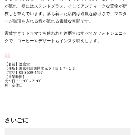
が流れ、壁にはステンドグラス、そしてアンティークな置物が所
狭しと並んでいます。落ち着いた店内は適度な静けさで、マスタ
ーが珈琲を入れる音が流れる素敵な空間です。
素敵すぎてドラマでも使われた達磨堂はすべてがフォトジェニッ
クで、コーヒーやデザートもインスタ映えします。
【名前】達磨堂
【住所】東京都葛飾区水元５丁目１７−１３
【電話】03-3609-4497
【営業時間】
火〜日：11:00～21:00
月：定休日
さいごに