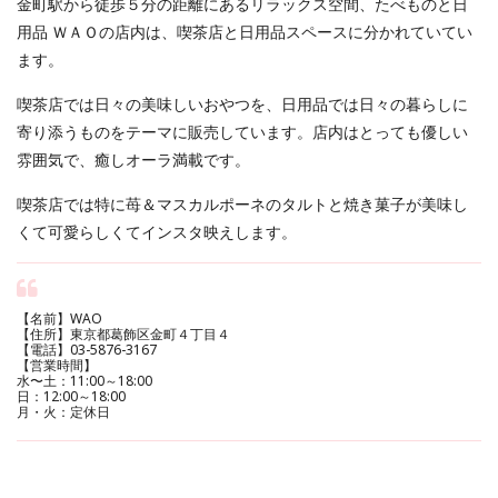
金町駅から徒歩５分の距離にあるリラックス空間、たべものと日
用品 ＷＡＯの店内は、喫茶店と日用品スペースに分かれていてい
ます。
喫茶店では日々の美味しいおやつを、日用品では日々の暮らしに
寄り添うものをテーマに販売しています。店内はとっても優しい
雰囲気で、癒しオーラ満載です。
喫茶店では特に苺＆マスカルポーネのタルトと焼き菓子が美味し
くて可愛らしくてインスタ映えします。
【名前】WAO
【住所】東京都葛飾区金町４丁目４
【電話】03-5876-3167
【営業時間】
水〜土：11:00～18:00
日：12:00～18:00
月・火：定休日