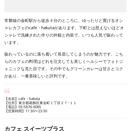
常磐線の金町駅から徒歩４分のところに、ゆったりと寛げるオシ
ャレカフェのcafe・hakutaがあります。下町とは思えないほどオ
シャレで洗練された作りの外観と内装で、いつも人気で賑わって
います。
賑わっているのに落ち着いて長居してしまうのが魅力です。こち
らのカフェの料理はどれを注文しても美しくヘルシーでフォトジ
ェニックな見た目です。その中でもグリーンカレーは甘さとコク
があり、一番美味しいと評判です。
【名前】cafe・hakuta
【住所】東京都葛飾区東金町１丁目２７−１１
【電話】03-5876-9085
【営業時間】11:30〜23:30
カフェ スイーツプラス