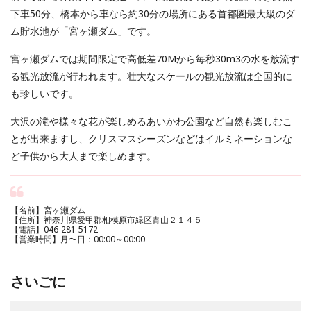
下車50分、橋本から車なら約30分の場所にある首都圏最大級のダ
ム貯水池が「宮ヶ瀬ダム」です。
宮ヶ瀬ダムでは期間限定で高低差70Mから毎秒30m3の水を放流す
る観光放流が行われます。壮大なスケールの観光放流は全国的に
も珍しいです。
大沢の滝や様々な花が楽しめるあいかわ公園など自然も楽しむこ
とが出来ますし、クリスマスシーズンなどはイルミネーションな
ど子供から大人まで楽しめます。
【名前】宮ヶ瀬ダム
【住所】神奈川県愛甲郡相模原市緑区青山２１４５
【電話】046-281-5172
【営業時間】月〜日：00:00～00:00
さいごに