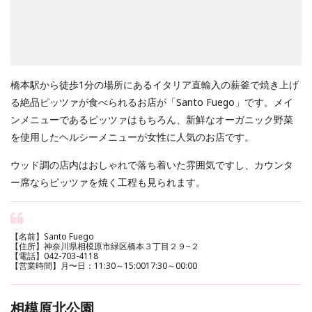
橋本駅から徒歩1分の場所にあるイタリア直輸入の薪釜で焼き上げ
る絶品ピッツァが食べられるお店が「Santo Fuego」です。メイ
ンメニューであるピッツァはもちろん、新鮮なオーガニック野菜
を使用したヘルシーメニューが女性に人気のお店です。
ウッド調の店内はおしゃれで落ち着いた雰囲気ですし、カウンタ
ー席ならピッツァを焼く工程も見られます。
【名前】Santo Fuego
【住所】神奈川県相模原市緑区橋本３丁目２９−２
【電話】042-703-4118
【営業時間】月〜日：11:30～15:0017:30～00:00
相模原北公園