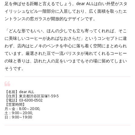
足を伸ばせる距離と言えるでしょう。dear ALLは白い外壁がスタ
イリッシュなビル一階部分に入居しており、広く面積を取ったエ
ントランスの窓ガラスが開放的なデザインです。
「どんな形でもいい、ほんの少しでも立ち寄ってくれれば、そこ
に美味しいコーヒーがあればなおさらだ」というコンセプトに違
わず、店内はヒノキのベンチを中心に落ち着く空間にまとめられ
ています。厳選された豆で一流バリスタが淹れてくれるコーヒー
の味と香りは、訪れた人の足をいつまでもその場に留めてしまい
そうです。
【名前】dear ALL
【住所】東京都渋谷区笹塚1-59-5
【電話】03-6300-0502
【営業時間】
月～金：8:00～20:00,
土：9:00～20:00,
日：9:00～19:00