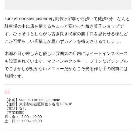
sunset cookies jasmineは阿佐ヶ谷駅から歩いて徒歩3分、なんと
駐車場の中に店を構えるちょっと変わった焼き菓子ショップで
す。ひっそりとしながら古き良き民家の勝手口を思わせる様など
こか可愛らしい店構えが思わずカメラを構えさせるでしょう。
木漏れ日が差し込む優しい雰囲気の店内にはイートインスペース
も設置されています。マフィンやクッキー、プリンなどシンプル
でごまかしが効かないメニューだからこそ光る作り手の腕前には
脱帽です。
【名前】sunset cookies jasmine
【住所】東京都杉並区阿佐ヶ谷南3-38-36
【電話】なし
【営業時間】
月～金：12:00～19:00,
土・日：11:00～18:00