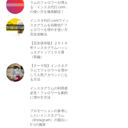
ラムのフォロワーが増え
る「インスタ代行.com」
の使い方を徹底解説！
インスタ代行.comでイン
スタグラムを自動化!? フ
ォロワーを増やす使い方
完全攻略法
【完全保存版】２０１９
年インスタグラムハッシ
ュタグトップ１００選
（前編）
【テーマ別】インスタグ
ラムでフォロワーを増や
して人気アカウントにな
る方法
インスタグラムの利用者
必見！フォロワーを劇的
に増やす方法
プロモーションの参考に
したいインスタグラム
（Instagram）の面白い
5つの施策