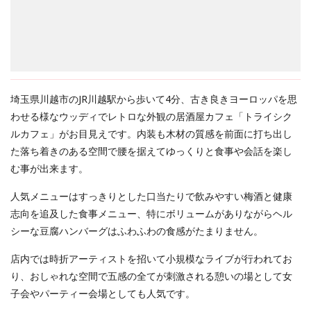
埼玉県川越市のJR川越駅から歩いて4分、古き良きヨーロッパを思
わせる様なウッディでレトロな外観の居酒屋カフェ「トライシク
ルカフェ」がお目見えです。内装も木材の質感を前面に打ち出し
た落ち着きのある空間で腰を据えてゆっくりと食事や会話を楽し
む事が出来ます。
人気メニューはすっきりとした口当たりで飲みやすい梅酒と健康
志向を追及した食事メニュー、特にボリュームがありながらヘル
シーな豆腐ハンバーグはふわふわの食感がたまりません。
店内では時折アーティストを招いて小規模なライブが行われてお
り、おしゃれな空間で五感の全てが刺激される憩いの場として女
子会やパーティー会場としても人気です。