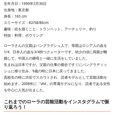
生年月日：1990年3月30日
出身地：東京都
身長：165 cm
スリーサイズ：82/58/86cm
趣味：絵を描くこと、トランペット、アーチェリー、釣り
特技：料理、ボウリング
ローラさんの父親はバングラデシュ人で、母親はロシア人の血を
1/4、日本人の血を3/4持つクォーターです。幼少の頃に両親が離
婚して、中国人の継母と一緒に生活をしていました。
生まれは日本ですが、父親の仕事の都合ですぐにバングラディッ
シュに移り住み、9歳の時に日本に戻ってきました。
高校生の時に渋谷でスカウトされ、読者モデルとして芸能活動を
始めます。2008年に「ViVi」の専属モデルになり、読者である女性
を中心に人気が出ました。
これまでのローラの芸能活動をインスタグラムで振
り返ろう！