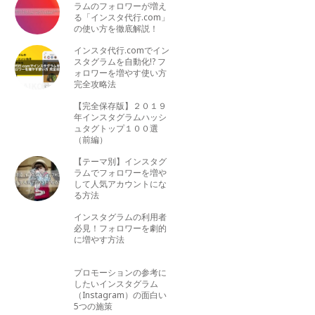
ラムのフォロワーが増え
る「インスタ代行.com」
の使い方を徹底解説！
インスタ代行.comでイン
スタグラムを自動化!? フ
ォロワーを増やす使い方
完全攻略法
【完全保存版】２０１９
年インスタグラムハッシ
ュタグトップ１００選
（前編）
【テーマ別】インスタグ
ラムでフォロワーを増や
して人気アカウントにな
る方法
インスタグラムの利用者
必見！フォロワーを劇的
に増やす方法
プロモーションの参考に
したいインスタグラム
（Instagram）の面白い
5つの施策