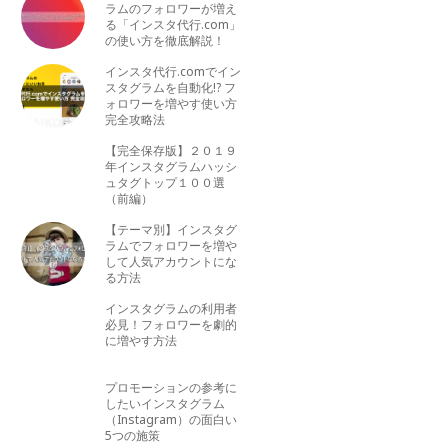
ラムのフォロワーが増え
る「インスタ代行.com」
の使い方を徹底解説！
インスタ代行.comでイン
スタグラムを自動化!? フ
ォロワーを増やす使い方
完全攻略法
【完全保存版】２０１９
年インスタグラムハッシ
ュタグトップ１００選
（前編）
【テーマ別】インスタグ
ラムでフォロワーを増や
して人気アカウントにな
る方法
インスタグラムの利用者
必見！フォロワーを劇的
に増やす方法
プロモーションの参考に
したいインスタグラム
（Instagram）の面白い
5つの施策