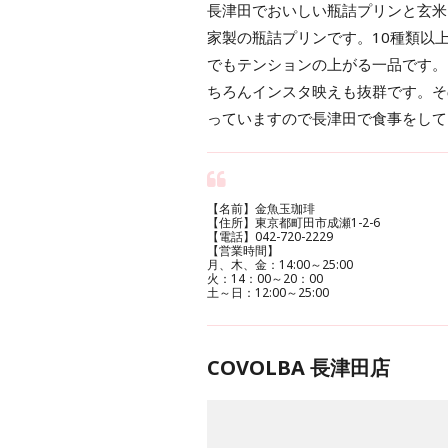
長津田でおいしい瓶詰プリンと玄米
家製の瓶詰プリンです。10種類以
でもテンションの上がる一品です。
ちろんインスタ映えも抜群です。そ
っていますので長津田で食事をして
【名前】金魚玉珈琲
【住所】東京都町田市成瀬1-2-6
【電話】042-720-2229
【営業時間】
月、木、金：14:00～25:00
火：14：00～20：00
土～日：12:00～25:00
COVOLBA 長津田店