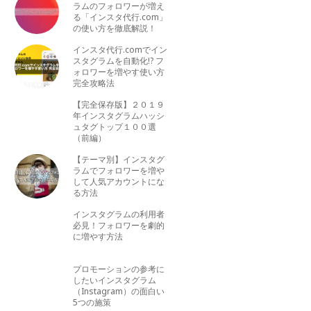
ラムのフォロワーが増え
る「インスタ代行.com」
の使い方を徹底解説！
インスタ代行.comでイン
スタグラムを自動化!? フ
ォロワーを増やす使い方
完全攻略法
【完全保存版】２０１９
年インスタグラムハッシ
ュタグトップ１００選
（前編）
【テーマ別】インスタグ
ラムでフォロワーを増や
して人気アカウントにな
る方法
インスタグラムの利用者
必見！フォロワーを劇的
に増やす方法
プロモーションの参考に
したいインスタグラム
（Instagram）の面白い
5つの施策