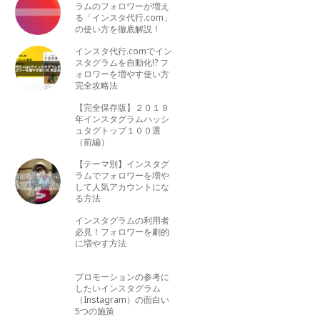
ラムのフォロワーが増え
る「インスタ代行.com」
の使い方を徹底解説！
インスタ代行.comでイン
スタグラムを自動化!? フ
ォロワーを増やす使い方
完全攻略法
【完全保存版】２０１９
年インスタグラムハッシ
ュタグトップ１００選
（前編）
【テーマ別】インスタグ
ラムでフォロワーを増や
して人気アカウントにな
る方法
インスタグラムの利用者
必見！フォロワーを劇的
に増やす方法
プロモーションの参考に
したいインスタグラム
（Instagram）の面白い
5つの施策