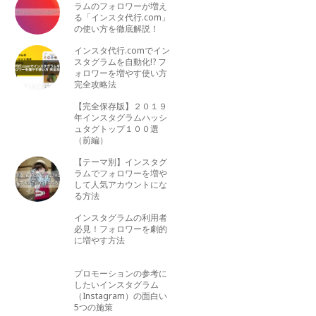
ラムのフォロワーが増え
る「インスタ代行.com」
の使い方を徹底解説！
インスタ代行.comでイン
スタグラムを自動化!? フ
ォロワーを増やす使い方
完全攻略法
【完全保存版】２０１９
年インスタグラムハッシ
ュタグトップ１００選
（前編）
【テーマ別】インスタグ
ラムでフォロワーを増や
して人気アカウントにな
る方法
インスタグラムの利用者
必見！フォロワーを劇的
に増やす方法
プロモーションの参考に
したいインスタグラム
（Instagram）の面白い
5つの施策