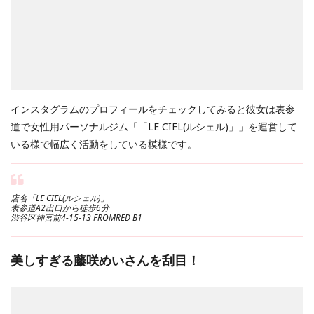
インスタグラムのプロフィールをチェックしてみると彼女は表参
道で女性用パーソナルジム「「LE CIEL(ルシェル)」」を運営して
いる様で幅広く活動をしている模様です。
店名「LE CIEL(ルシェル)」
表参道A2出口から徒歩6分
渋谷区神宮前4-15-13 FROMRED B1
美しすぎる藤咲めいさんを刮目！