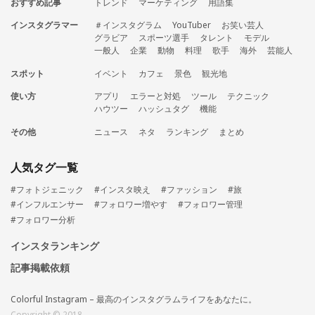
おすすめ記事
トレンド
マーケティング
用語集
インスタグラマー
＃インスタグラム
YouTuber
お笑い芸人
グラビア
スポーツ選手
タレント
モデル
一般人
企業
動物
料理
歌手
海外
芸能人
スポット
イベント
カフェ
景色
観光地
使い方
アプリ
エラーと対処
ツール
テクニック
ハウツー
ハッシュタグ
機能
その他
ニュース
ネタ
ランキング
まとめ
人気タグ一覧
#フォトジェニック
#インスタ映え
#ファッション
#旅
#インフルエンサー
#フォロワー増やす
#フォロワー管理
#フォロワー分析
インスタランキング
記事掲載依頼
Colorful Instagram – 最高のインスタグラムライフをあなたに。
Copyright © 2018