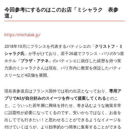
今回参考にするのはこのお店「
ミシャラク 表参
道
」
https://michalak.jp/
2018年10月にフランスを代表するパティシエの「
クリストフ・ミ
シャラク氏
」が手がけており、若干26歳でフランス・パリの5つ星
ホテル『
プラザ・アテネ
』のパティシエに就任した経歴を持つ実
力派のミシャラクさんは現在、パリ市内に教室を併設したパティ
スリーなど4店舗を展開。
現在表参道店はフランス国外では初の出店となっており、
専用ア
プリでAIが自分好みのスイーツを作って提案してくれる
とのこ
と。こういった若年層に興味を持たせ、巻き込むような施策非常
に話題性が必要になってくるのです。安いからではなく、お金を
出してでも行きたい！と思わせることができるようなイメージを
付けていくほうが、より効率的かつ簡単に集客することができる