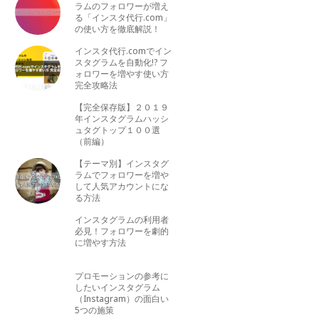
ラムのフォロワーが増え
る「インスタ代行.com」
の使い方を徹底解説！
インスタ代行.comでイン
スタグラムを自動化!? フ
ォロワーを増やす使い方
完全攻略法
【完全保存版】２０１９
年インスタグラムハッシ
ュタグトップ１００選
（前編）
【テーマ別】インスタグ
ラムでフォロワーを増や
して人気アカウントにな
る方法
インスタグラムの利用者
必見！フォロワーを劇的
に増やす方法
プロモーションの参考に
したいインスタグラム
（Instagram）の面白い
5つの施策