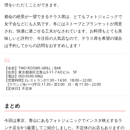
理をいただくことができます。
都会の絶景が一望できるテラス席は、とてもフォトジェニックで
女子会などにも人気です。冬にはストーブとブランケットが用意
され、快適に過ごせる工夫がなされています。お料理もとても美
味しいと評判で、今注目の人気店なので、テラス席を希望の場合
は予約してからの訪問をおすすめします！
【名前】TWO ROOMS GRILL｜BAR
【住所】東京都港区北青山3-11-7 AOビル 5F
【電話】050-5593-0962
【営業時間】[レストラン]11:30～14:30 18:00～22:00
[ラウンジ&バー]平日 11:30～翌2:00 日・祝 11:30～22:00
【定休日】不定休
まとめ
今回は東京、青山にあるフォトジェニックでインスタ映えするラ
ンチ店を6つ厳選してご紹介しました。不定休のお店もありますの