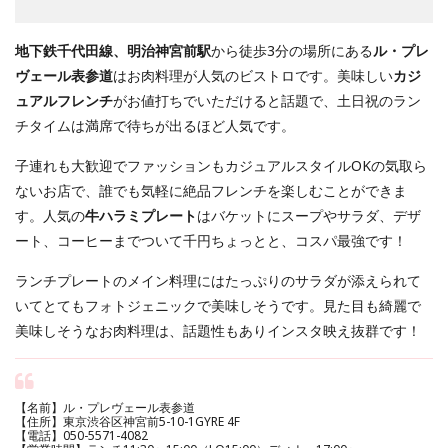
地下鉄千代田線、明治神宮前駅
から徒歩3分の場所にある
ル・プレ
ヴェール表参道
はお肉料理が人気のビストロです。美味しい
カジ
ュアルフレンチ
がお値打ちでいただけると話題で、土日祝のラン
チタイムは満席で待ちが出るほど人気です。
子連れも大歓迎でファッションもカジュアルスタイルOKの気取ら
ないお店で、誰でも気軽に絶品フレンチを楽しむことができま
す。人気の
牛ハラミプレート
はバケットにスープやサラダ、デザ
ート、コーヒーまでついて千円ちょっとと、コスパ最強です！
ランチプレートのメイン料理にはたっぷりのサラダが添えられて
いてとてもフォトジェニックで美味しそうです。見た目も綺麗で
美味しそうなお肉料理は、話題性もありインスタ映え抜群です！
【名前】ル・プレヴェール表参道
【住所】東京渋谷区神宮前5-10-1GYRE 4F
【電話】050-5571-4082