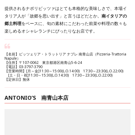
提供されるナポリピッツァはとても本格的な美味しさで、本場イ
タリア人が「故郷を思い出す」と言うほどだとか。
南イタリアの
郷土料理
をベースに、旬の素材にこだわった前菜や料理の数々も
楽しめるオシャレランチにぴったりなお店です。
【名前】ピッツェリア・トラットリア ナプレ 南青山店（Pizzeria-Trattoria
Napule）
【住所】〒107-0062 東京都港区南青山5-6-24
【電話】03-3797-3790
【営業時間】[月～金]11:30～15:00(L.O.14:00) 17:30～23:30(L.O.22:00)
[土・日・祝]11:30～15:30(L.O.14:30) 17:30～23:30(L.O.22:00)
【定休日】無休
ANTONIO’S 南青山本店