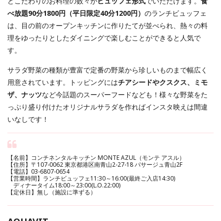
どこだわりのお料理の数々が
ビュッフェ形式
でいただけます。
食
べ放題90分1800円（平日限定40分1200円）
のランチビュッフェ
は、目の前のオープンキッチンに作りたてが並べられ、熱々の料
理をゆったりとしたダイニングで楽しむことができると人気で
す。
サラダ野菜の種類が豊富で定番の野菜から珍しいものまで幅広く
用意されています。トッピングには
チアシードやクスクス、ミモ
ザ、ナッツ
など今話題のスーパーフードなども！様々な野菜をた
っぷり盛り付けたオリジナルサラダを作ればインスタ映えは間違
いなしです！
【名前】コンチネンタルキッチン MONTE AZUL（モンテ アスル）
【住所】〒107-0062 東京都港区南青山2-27-18 パサージュ青山2F
【電話】03-6807-0654
【営業時間】ランチビュッフェ11:30～16:00(最終ご入店14:30)
ディナータイム18:00～23:00(L.O.22:00)
【定休日】無し（施設に準ずる）