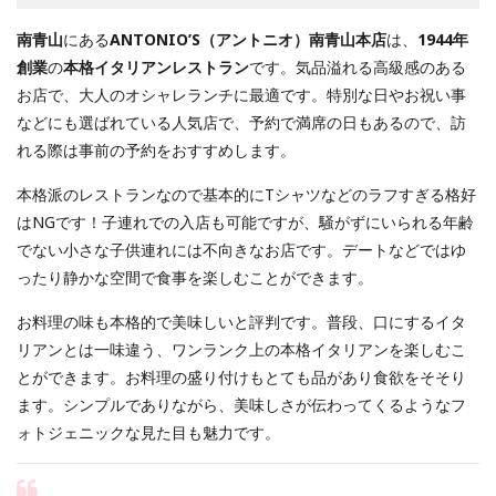
南青山
にある
ANTONIO’S（アントニオ）南青山本店
は、
1944年
創業
の
本格イタリアンレストラン
です。気品溢れる高級感のある
お店で、大人のオシャレランチに最適です。特別な日やお祝い事
などにも選ばれている人気店で、予約で満席の日もあるので、訪
れる際は事前の予約をおすすめします。
本格派のレストランなので基本的にTシャツなどのラフすぎる格好
はNGです！子連れでの入店も可能ですが、騒がずにいられる年齢
でない小さな子供連れには不向きなお店です。デートなどではゆ
ったり静かな空間で食事を楽しむことができます。
お料理の味も本格的で美味しいと評判です。普段、口にするイタ
リアンとは一味違う、ワンランク上の本格イタリアンを楽しむこ
とができます。お料理の盛り付けもとても品があり食欲をそそり
ます。シンプルでありながら、美味しさが伝わってくるようなフ
ォトジェニックな見た目も魅力です。