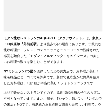
モダン北欧レストランのAQUAVIT（アクアヴィット）
は、
東京メ
トロ銀座線『外苑前駅』
より徒歩1分の場所にあります。伝統的な
北欧料理に、フレンチのテクニックとニューヨークの洗練された
感覚を融合した「
モダン・ノルディック・キュイジーヌ
」の美し
いお料理の数々を楽しむことができます。
NYミシュラン2つ星
を獲得したほどの実力店で、お料理が美しく
味も絶品だと口コミでも評判です。新鮮で色彩豊かな野菜を使用
したお料理は、1皿1皿が本当に美しくフォトジェニックです！
上品で静かなレストランですので、原則13歳未満の子供の入店は
不可となっています。また、帽子、Tシャツ、短パン、サンダルで
の来店もNGです。清潔感のある綺麗な施設と美味しい料理で、ウ