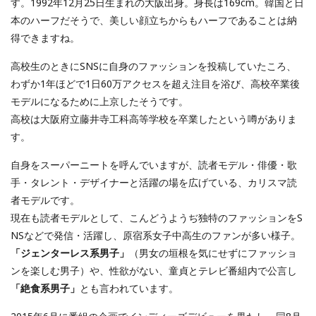
す。1992年12月25日生まれの大阪出身。身長は169cm。韓国と日
本のハーフだそうで、美しい顔立ちからもハーフであることは納
得できますね。
高校生のときにSNSに自身のファッションを投稿していたころ、
わずか1年ほどで1日60万アクセスを超え注目を浴び、高校卒業後
モデルになるために上京したそうです。
高校は大阪府立藤井寺工科高等学校を卒業したという噂がありま
す。
自身をスーパーニートを呼んでいますが、読者モデル・俳優・歌
手・タレント・デザイナーと活躍の場を広げている、カリスマ読
者モデルです。
現在も読者モデルとして、こんどうようぢ独特のファッションをS
NSなどで発信・活躍し、原宿系女子中高生のファンが多い様子。
「ジェンターレス系男子」
（男女の垣根を気にせずにファッショ
ンを楽しむ男子）や、性欲がない、童貞とテレビ番組内で公言し
「絶食系男子」
とも言われています。