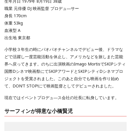
生年月日 1979年 8月19日 38歳
職業 元俳優 DJ 映画監督 プロデュ―サー
身長 170cm
体重 53kg
血液型 A
出生地 東京都
小学校３年生の時にパオパオチャンネルでデビュー後、ドラマな
どで活躍し一度芸能活動を休止し、アメリカなどを旅しまた芸能
界へ戻ってきます。のちに出演映画のImago MortisでSKIPシティ
国際Dシネマ映画祭にてSKIPアワードとSKIPシティDシネマプロ
ジェクトを受賞されました。このあと自分でも映画を作り始め
て、DON’T STOP!にて映画監督としてデビューされました。
現在ではイベントプロデュ―ス会社の社長に転身しています。
サーフィンが得意な小橋賢児