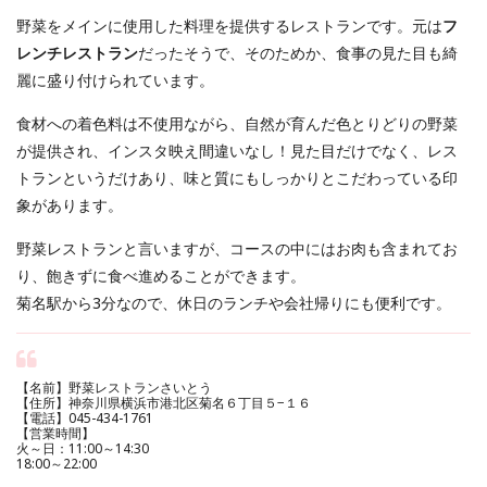
野菜をメインに使用した料理を提供するレストランです。元は
フ
レンチレストラン
だったそうで、そのためか、食事の見た目も綺
麗に盛り付けられています。
食材への着色料は不使用ながら、自然が育んだ色とりどりの野菜
が提供され、インスタ映え間違いなし！見た目だけでなく、レス
トランというだけあり、味と質にもしっかりとこだわっている印
象があります。
野菜レストランと言いますが、コースの中にはお肉も含まれてお
り、飽きずに食べ進めることができます。
菊名駅から3分なので、休日のランチや会社帰りにも便利です。
【名前】野菜レストランさいとう
【住所】神奈川県横浜市港北区菊名６丁目５−１６
【電話】045-434-1761
【営業時間】
火～日：11:00～14:30
18:00～22:00