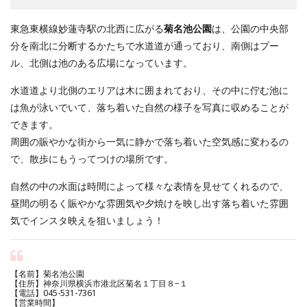
東急東横線妙蓮寺駅の北西に広がる
菊名池公園
は、公園の中央部
分を南北に分断するかたちで水道道が通っており、南側はプー
ル、北側は池のある広場になっています。
水道道より北側のエリアは木に囲まれており、その中に佇む池に
は魚が泳いでいて、落ち着いた自然の様子を写真に収めることが
できます。
周囲の賑やかな街から一気に静かで落ち着いた空気感に変わるの
で、散歩にもうってつけの場所です。
自然の中の水面は時間によって様々な表情を見せてくれるので、
昼間の明るく賑やかな雰囲気や夕焼けを映し出す落ち着いた雰囲
気でインスタ映えを狙いましょう！
【名前】菊名池公園
【住所】神奈川県横浜市港北区菊名１丁目８−１
【電話】045-531-7361
【営業時間】