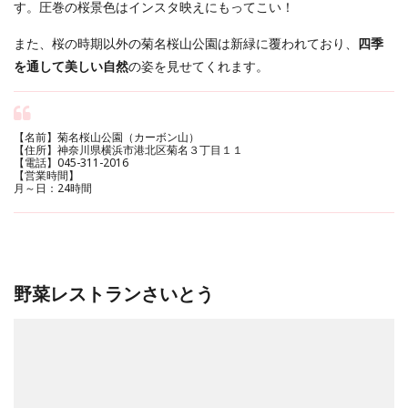
す。圧巻の桜景色はインスタ映えにもってこい！
また、桜の時期以外の菊名桜山公園は新緑に覆われており、
四季
を通して美しい自然
の姿を見せてくれます。
【名前】菊名桜山公園（カーボン山）
【住所】神奈川県横浜市港北区菊名３丁目１１
【電話】045-311-2016
【営業時間】
月～日：24時間
野菜レストランさいとう