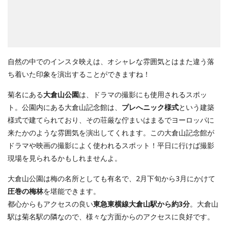
自然の中でのインスタ映えは、オシャレな雰囲気とはまた違う落
ち着いた印象を演出することができますね！
菊名にある
大倉山公園
は、ドラマの撮影にも使用されるスポッ
ト。公園内にある大倉山記念館は、
プレへニック様式
という建築
様式で建てられており、その荘厳な佇まいはまるでヨーロッパに
来たかのような雰囲気を演出してくれます。この大倉山記念館が
ドラマや映画の撮影によく使われるスポット！平日に行けば撮影
現場を見られるかもしれませんよ。
大倉山公園は梅の名所としても有名で、2月下旬から3月にかけて
圧巻の梅林
を堪能できます。
都心からもアクセスの良い
東急東横線大倉山駅から約3分
。大倉山
駅は菊名駅の隣なので、様々な方面からのアクセスに良好です。