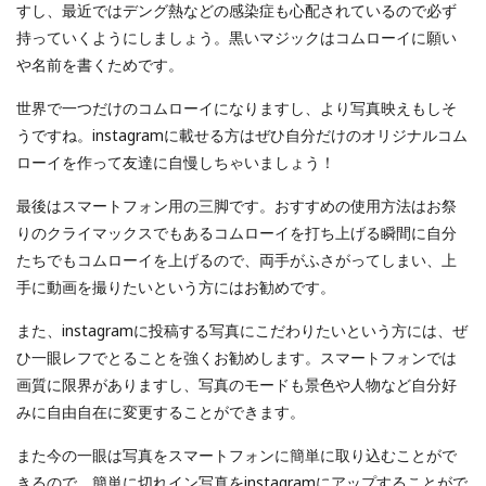
すし、最近ではデング熱などの感染症も心配されているので必ず
持っていくようにしましょう。黒いマジックはコムローイに願い
や名前を書くためです。
世界で一つだけのコムローイになりますし、より写真映えもしそ
うですね。instagramに載せる方はぜひ自分だけのオリジナルコム
ローイを作って友達に自慢しちゃいましょう！
最後はスマートフォン用の三脚です。おすすめの使用方法はお祭
りのクライマックスでもあるコムローイを打ち上げる瞬間に自分
たちでもコムローイを上げるので、両手がふさがってしまい、上
手に動画を撮りたいという方にはお勧めです。
また、instagramに投稿する写真にこだわりたいという方には、ぜ
ひ一眼レフでとることを強くお勧めします。スマートフォンでは
画質に限界がありますし、写真のモードも景色や人物など自分好
みに自由自在に変更することができます。
また今の一眼は写真をスマートフォンに簡単に取り込むことがで
きるので、簡単に切れイン写真をinstagramにアップすることがで