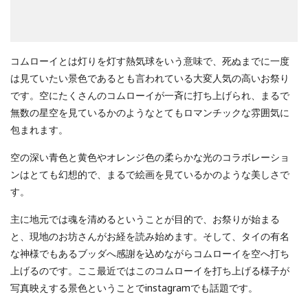
コムローイとは灯りを灯す熱気球をいう意味で、死ぬまでに一度
は見ていたい景色であるとも言われている大変人気の高いお祭り
です。空にたくさんのコムローイが一斉に打ち上げられ、まるで
無数の星空を見ているかのようなとてもロマンチックな雰囲気に
包まれます。
空の深い青色と黄色やオレンジ色の柔らかな光のコラボレーショ
ンはとても幻想的で、まるで絵画を見ているかのような美しさで
す。
主に地元では魂を清めるということが目的で、お祭りが始まる
と、現地のお坊さんがお経を読み始めます。そして、タイの有名
な神様でもあるブッダへ感謝を込めながらコムローイを空へ打ち
上げるのです。ここ最近ではこのコムローイを打ち上げる様子が
写真映えする景色ということでinstagramでも話題です。