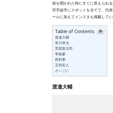
前を聞かれた時にすぐに答えられる
空手組手にスポットを当てて、代表
ールに加えてインスタも掲載してい
Table of Contents
渡邉大輔
香川幸允
荒賀龍太郎
李振豪
西村拳
五明宏人
さいごに
渡邉大輔