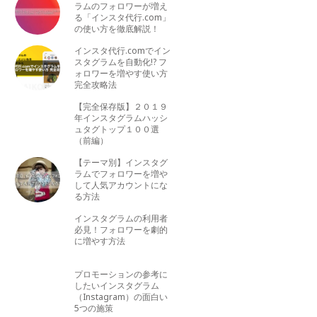
ラムのフォロワーが増え
る「インスタ代行.com」
の使い方を徹底解説！
インスタ代行.comでイン
スタグラムを自動化!? フ
ォロワーを増やす使い方
完全攻略法
【完全保存版】２０１９
年インスタグラムハッシ
ュタグトップ１００選
（前編）
【テーマ別】インスタグ
ラムでフォロワーを増や
して人気アカウントにな
る方法
インスタグラムの利用者
必見！フォロワーを劇的
に増やす方法
プロモーションの参考に
したいインスタグラム
（Instagram）の面白い
5つの施策