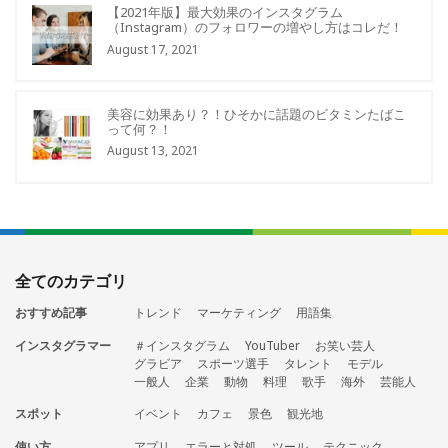
【2021年版】最大効果のインスタグラム
（Instagram）のフォロワーの増やし方はコレだ！
August 17, 2021
美容に効果あり？！ひそかに話題のビタミンたばこ
って何？！
August 13, 2021
全てのカテゴリ
おすすめ記事
トレンド
マーケティング
用語集
インスタグラマー
＃インスタグラム
YouTuber
お笑い芸人
グラビア
スポーツ選手
タレント
モデル
一般人
企業
動物
料理
歌手
海外
芸能人
スポット
イベント
カフェ
景色
観光地
使い方
アプリ
エラーと対処
ツール
テクニック