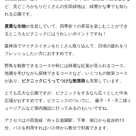
ど、見どころがもりだくさんの生田緑地は、緑豊かな事でも知ら
れる公園です。
貴重な生物
が生息していて、四季折々の草花を楽しむことができ
るところもピクニックにはうれしいポイントですね！
森林浴でマイナスイオンをたくさん取り込んで、日頃の疲れをリ
フレッシュしたい方におすすめです。
野鳥を観察できるコースや秋には綺麗な紅葉が見られるコース、
地層を学びながら探検できるコースなど、いくつもの散策コース
があり、
ピクニックにうってつけな散策路
も充実しています。
とても広大な公園ですが、ピクニックをするなら広々とした中央
広場がおすすめです。ピクニックのついでに、 藤子・F・不二雄ミ
ュージアムなど屋内施設に行ってみるのもいいですね。
アクセスは小田急線「向ヶ丘遊園駅」下車、南口から徒歩約13
分。バスを利用すればバス停から数分で到着できます。