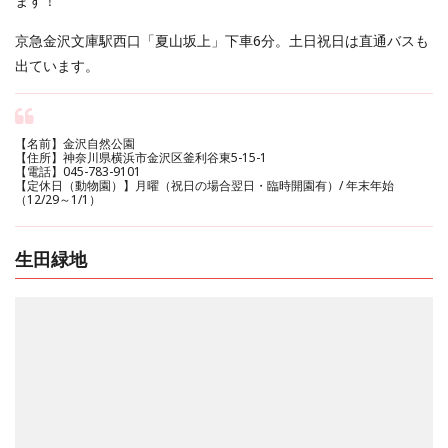
ます！
京急金沢文庫駅西口「夏山坂上」下車6分。土日祝日は直通バスも
出ています。
【名前】金沢自然公園
【住所】神奈川県横浜市金沢区釜利谷東5-15-1
【電話】045-783-9101
【定休日（動物園）】月曜（祝日の場合翌日・臨時開園有）/ 年末年始
（12/29～1/1）
生田緑地