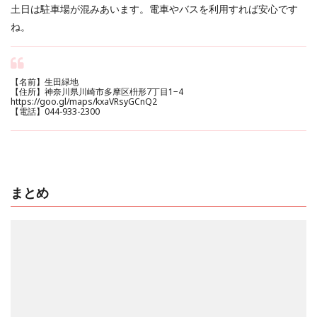
土日は駐車場が混みあいます。電車やバスを利用すれば安心です
ね。
【名前】生田緑地
【住所】神奈川県川崎市多摩区枡形7丁目1−4
https://goo.gl/maps/kxaVRsyGCnQ2
【電話】044-933-2300
まとめ