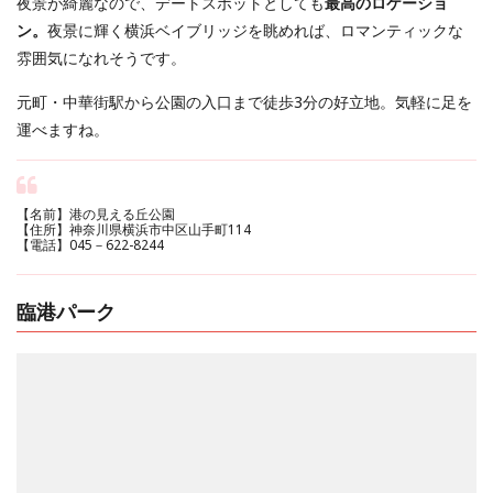
夜景が綺麗なので、デートスポットとしても
最高のロケーショ
ン。
夜景に輝く横浜ベイブリッジを眺めれば、ロマンティックな
雰囲気になれそうです。
元町・中華街駅から公園の入口まで徒歩3分の好立地。気軽に足を
運べますね。
【名前】港の見える丘公園
【住所】神奈川県横浜市中区山手町114
【電話】045－622-8244
臨港パーク