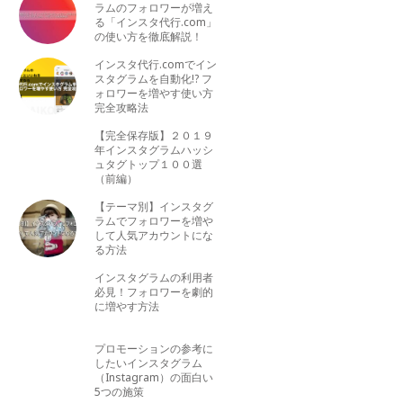
ラムのフォロワーが増え
る「インスタ代行.com」
の使い方を徹底解説！
インスタ代行.comでイン
スタグラムを自動化!? フ
ォロワーを増やす使い方
完全攻略法
【完全保存版】２０１９
年インスタグラムハッシ
ュタグトップ１００選
（前編）
【テーマ別】インスタグ
ラムでフォロワーを増や
して人気アカウントにな
る方法
インスタグラムの利用者
必見！フォロワーを劇的
に増やす方法
プロモーションの参考に
したいインスタグラム
（Instagram）の面白い
5つの施策