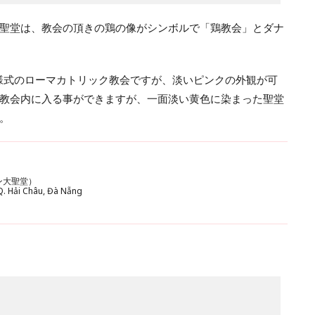
聖堂は、教会の頂きの鶏の像がシンボルで「鶏教会」とダナ
ク様式のローマカトリック教会ですが、淡いピンクの外観が可
教会内に入る事ができますが、一面淡い黄色に染まった聖堂
。
ダナン大聖堂）
. Hải Châu, Đà Nẵng