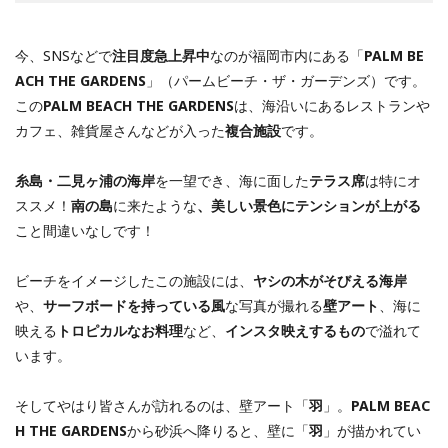
今、SNSなどで
注目度急上昇中
なのが福岡市内にある「
PALM BE
ACH THE GARDENS
」（パームビーチ・ザ・ガーデンズ）です。
この
PALM BEACH THE GARDENS
は、海沿いにあるレストランや
カフェ、雑貨屋さんなどが入った
複合施設
です。
糸島・二見ヶ浦の海岸
を一望でき、海に面した
テラス席
は特にオ
ススメ！
南の島
に来たような
、美しい景色にテンションが上がる
こと間違いなしです！
ビーチをイメージしたこの施設には、
ヤシの木がそびえる海岸
や、
サーフボードを持っている風
な写真が撮れる
壁アート
、海に
映える
トロピカルなお料理
など、
インスタ映えするもの
で溢れて
います。
そしてやはり皆さんが訪れるのは、壁アート「
羽
」。
PALM BEAC
H THE GARDENS
から砂浜へ降りると、壁に「
羽
」が描かれてい