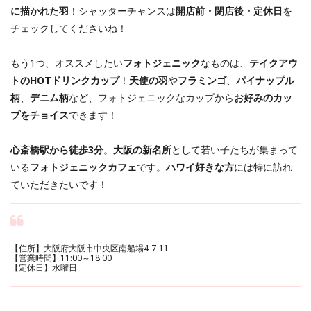
に描かれた羽
！シャッターチャンスは
開店前・閉店後・定休日
を
チェックしてくださいね！
もう1つ、オススメしたい
フォトジェニック
なものは、
テイクアウ
トのHOTドリンクカップ
！
天使の羽
や
フラミンゴ
、
パイナップル
柄
、
デニム柄
など、フォトジェニックなカップから
お好みのカッ
プをチョイス
できます！
心斎橋駅から徒歩3分
。
大阪の新名所
として若い子たちが集まって
いる
フォトジェニックカフェ
です。
ハワイ好きな方
には特に訪れ
ていただきたいです！
【住所】大阪府大阪市中央区南船場4-7-11
【営業時間】11:00～18:00
【定休日】水曜日