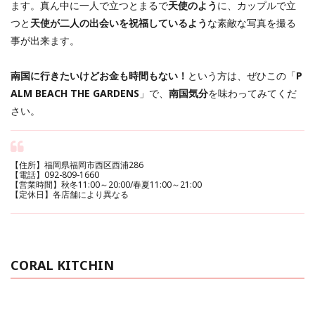
ます。真ん中に一人で立つとまるで
天使のよう
に、カップルで立
つと
天使が二人の出会いを祝福しているよう
な素敵な写真を撮る
事が出来ます。
南国に行きたいけどお金も時間もない！
という方は、ぜひこの「
P
ALM BEACH THE GARDENS
」で、
南国気分
を味わってみてくだ
さい。
【住所】福岡県福岡市西区西浦286
【電話】092-809-1660
【営業時間】秋冬11:00～20:00/春夏11:00～21:00
【定休日】各店舗により異なる
CORAL KITCHIN