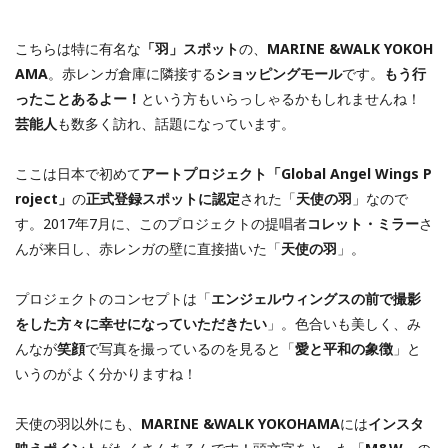
こちらは特に有名な
「羽」スポット
の、
MARINE &WALK YOKOH
AMA
。赤レンガ倉庫に隣接する
ショッピングモール
です。
もう行
ったことあるよー！
という方もいらっしゃるかもしれませんね！
芸能人
も数多く訪れ、話題になっています。
ここは日本で初めて
アートプロジェクト「Global Angel Wings P
roject」
の
正式登録スポットに認定
された「
天使の羽
」なので
す。2017年7月に、このプロジェクトの提唱者
コレット・ミラー
さ
んが来日し、赤レンガの壁に直接描いた「
天使の羽
」。
プロジェクトのコンセプトは「
エンジェルウィングスの前で撮影
をした方々に幸せになっていただきたい
」。色合いも美しく、み
んなが
笑顔
で写真を撮っているのを見ると「
愛と平和の象徴
」と
いうのがよく分かりますね！
天使の羽以外にも、
MARINE &WALK YOKOHAMA
には
インスタ