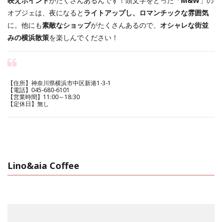
映えポイント
がたくさんあるんです！頭文字をとった「
M&W
」の
オブジェは、夜になると
ライトアップし、ロマンチックな雰囲気
に。他にも
素敵なショップ
がたくさんあるので、
オシャレな街並
みの横浜散策
を楽しんでください！
【住所】神奈川県横浜市中区新港1-3-1
【電話】045-680-6101
【営業時間】11:00～18:30
【定休日】無し
Lino&aia Coffee