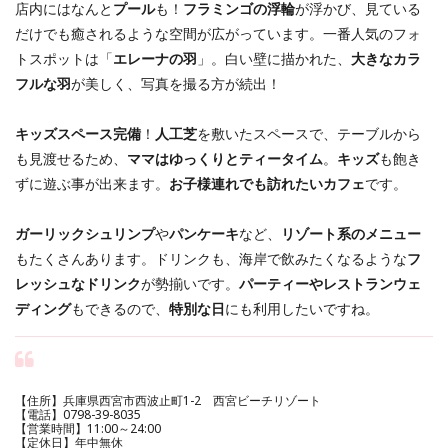
店内にはなんと
プール
も！
フラミンゴの浮輪
が浮かび、見ている
だけでも癒されるような空間が広がっています。一番人気のフォ
トスポットは「
エレーナの羽
」。白い壁に描かれた、
大きなカラ
フルな羽
が美しく、写真を撮る方が続出！
キッズスペース完備
！
人工芝
を敷いたスペースで、テーブルから
も見渡せるため、
ママはゆっくりとティータイム
。
キッズ
も飽き
ずに遊ぶ事が出来ます。
お子様連れでも訪れたいカフェ
です。
ガーリックシュリンプ
や
パンケーキ
など、
リゾート系のメニュー
もたくさんあります。ドリンクも、海岸で飲みたくなるような
フ
レッシュなドリンク
が勢揃いです。
パーティーやレストランウェ
ディング
もできるので、
特別な日
にも利用したいですね。
【住所】兵庫県西宮市西波止町1-2 西宮ビーチリゾート
【電話】0798-39-8035
【営業時間】11:00～24:00
【定休日】年中無休