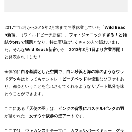
2017年12月から2018年2月末まで冬季休業していた「
Wild Beac
h新宿
」（ワイルドビーチ新宿）。
フォトジェニックすぎる！と雑
誌やSNSで話題
となり、特に夏場はたくさんの人で賑わいまし
た。そんな
Wild Beach新宿
から、
2018年3月1日より営業再開！
と発表されました！
全体的に
白を基調とした空間
で、
白い砂浜と海の家のようなウッ
ドデッキ
はとってもオシャレ！
ビーチベッド
や優雅な
ソファ
もあ
り、都会ということを忘れさせてくれるような
リゾート気分
を味
わうことができます。
ここにある「
天使の羽
」は、
ピンクの背景にパステルピンクの羽
が描かれた、
女子ウケ抜群の壁アート
です。
ここでは、
ヴァカンス
をテーマに、
カフェ
や
バーベキュー
、
グラ