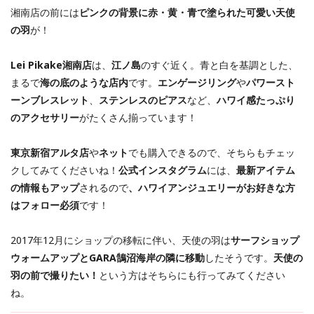
湘南店の前には
ピンクの背景に赤・黄・青で塗られた可愛い天使
の羽
が！
Lei Pikake湘南店
は、
江ノ島
のすぐ近く。青と白を基調とした、
まるで
海の底のような店内
です。
エンゲージリング
や
パワースト
ーンブレスレット
、
ステンレスのピアス
など、
ハワイ感たっぷり
のアクセサリー
がたくさん揃っています！
東京新宿アルタ店
や
ネット
でも購入できるので、そちらもチェッ
クしてみてくださいね！
公式インスタグラム
には、
最新アイテム
の情報もアップ
されるので
、ハワイアンジュエリーがお好きな方
はフォロー必須
です！
2017年12月にショップの移転に伴い、天使の羽は
サーフショップ
ウォームアップとGARA鵠沼海岸の隣に移動
したそうです。
天使の
羽の前で撮りたい！
という方はそちらにも行ってみてください
ね。