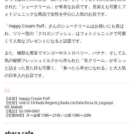
された「シュークリーム」が有名なお店です。見栄えも可愛くフ
ォトジェニックな商品で女性を中心に人気のお店です。
「Happy Cream Puff」さんのシュークリームはお祝いにも喜ば
れ、ツリー型の「クロカンブッシュ」はフォトジェニックで可愛
くて人気なプレゼントになると話題です。
また、種類も豊富でマンゴーやストロベリー、バナナ、そして人
気の秘密フレッシュミルクから作られた「生クリーム」がギュっ
と詰まった見た目も可愛く、「食べたら幸せになれる」と大人気
の日本人のお店です。
【名前】Happy Cream Puff
【住所】Unit G-16 Rada Regency,Rada cor.Dela Rosa St.,Legaspi
Vill.,Makati
【電話】02-399-0901
【営業時間】月〜金曜 10時〜21時／土曜 10時〜20時
abaca cafe