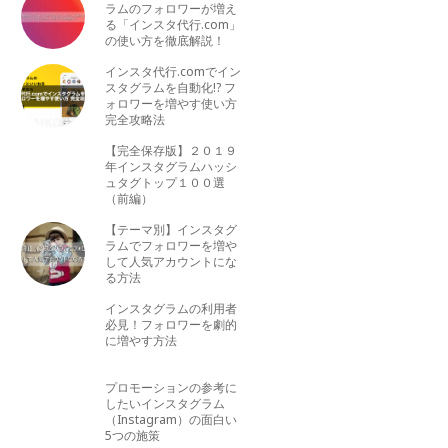
ラムのフォロワーが増え
る「インスタ代行.com」
の使い方を徹底解説！
インスタ代行.comでイン
スタグラムを自動化!? フ
ォロワーを増やす使い方
完全攻略法
【完全保存版】２０１９
年インスタグラムハッシ
ュタグトップ１００選
（前編）
【テーマ別】インスタグ
ラムでフォロワーを増や
して人気アカウントにな
る方法
インスタグラムの利用者
必見！フォロワーを劇的
に増やす方法
プロモーションの参考に
したいインスタグラム
（Instagram）の面白い
5つの施策