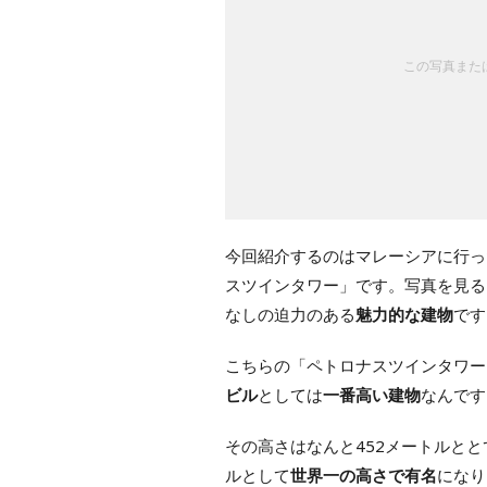
この写真または
今回紹介するのはマレーシアに行っ
スツインタワー」です。写真を見る
なしの迫力のある
魅力的な建物
です
こちらの「ペトロナスツインタワー
ビル
としては
一番高い建物
なんです
その高さはなんと452メートルと
ルとして
世界一の高さで有名
になり