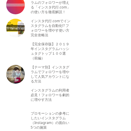
ラムのフォロワーが増え
る「インスタ代行.com」
の使い方を徹底解説！
インスタ代行.comでイン
スタグラムを自動化!? フ
ォロワーを増やす使い方
完全攻略法
【完全保存版】２０１９
年インスタグラムハッシ
ュタグトップ１００選
（前編）
【テーマ別】インスタグ
ラムでフォロワーを増や
して人気アカウントにな
る方法
インスタグラムの利用者
必見！フォロワーを劇的
に増やす方法
プロモーションの参考に
したいインスタグラム
（Instagram）の面白い
5つの施策