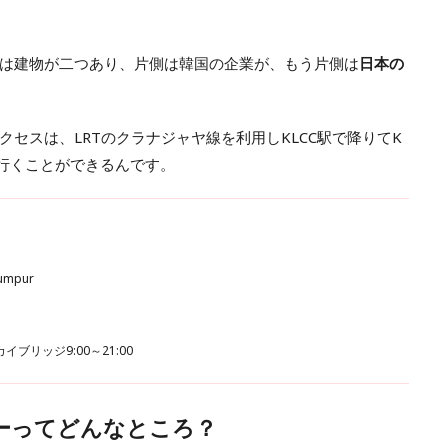
は建物が二つあり、片側は韓国の企業が、もう片側は
日本の
セスは、LRTのクラナジャヤ線を利用しKLCC駅で降りてK
て行くことができるんです。
Lumpur
イブリッジ9:00～21:00
ーってどんなところ？