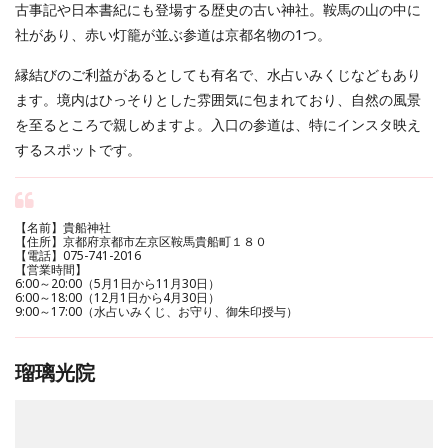
古事記や日本書紀にも登場する歴史の古い神社。鞍馬の山の中に
社があり、赤い灯籠が並ぶ参道は京都名物の1つ。
縁結びのご利益があるとしても有名で、水占いみくじなどもあり
ます。境内はひっそりとした雰囲気に包まれており、自然の風景
を至るところで親しめますよ。入口の参道は、特にインスタ映え
するスポットです。
【名前】貴船神社
【住所】京都府京都市左京区鞍馬貴船町１８０
【電話】075-741-2016
【営業時間】
6:00～20:00（5月1日から11月30日）
6:00～18:00（12月1日から4月30日）
9:00～17:00（水占いみくじ、お守り、御朱印授与）
瑠璃光院