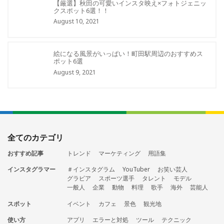
【厳選】秋田の可愛いインスタ映え×フォトジェニッ
クスポット6選！！
August 10, 2021
絵になる風景がいっぱい！町田駅周辺のおすすめス
ポット6選
August 9, 2021
全てのカテゴリ
おすすめ記事
トレンド
マーケティング
用語集
インスタグラマー
＃インスタグラム
YouTuber
お笑い芸人
グラビア
スポーツ選手
タレント
モデル
一般人
企業
動物
料理
歌手
海外
芸能人
スポット
イベント
カフェ
景色
観光地
使い方
アプリ
エラーと対処
ツール
テクニック