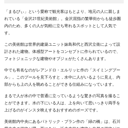
「まるびぃ」という愛称で観光客はもとより、地元の人に親しま
れている「金沢21世紀美術館」。金沢屈指の繁華街からも徒歩圏
内のため、多くの人が気軽に立ち寄れるスポットとして人気で
す。
この美術館は世界的建築ユニット妹島和代と西沢立衛によって設
計された建物。体感型アートをコンセプトに作られているので、
フォトジェニックな建物やオブジェがたくさんあります。
中でも有名なのがレアンドロ・エルリッヒ作の「スイミングプー
ル」。このプールを見下ろすと，水中に人がいるように見え、内
部からも上の人を眺めることができる仕組みになっています。
まるで人が水の中で普通に立っているような驚きの写真を撮るこ
とができます。水の下にいる人は、上を向いて思いっきり両手を
上げるのがインスタ映えするおすすめのポーズです。
美術館内中央にあるパトリック・ブラン作の「緑の橋」は、石川