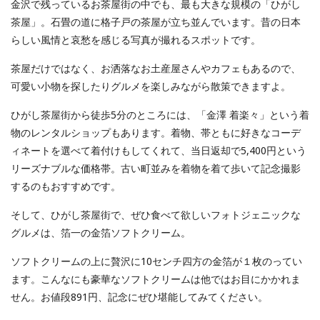
金沢で残っているお茶屋街の中でも、最も大きな規模の「ひがし
茶屋」。石畳の道に格子戸の茶屋が立ち並んでいます。昔の日本
らしい風情と哀愁を感じる写真が撮れるスポットです。
茶屋だけではなく、お洒落なお土産屋さんやカフェもあるので、
可愛い小物を探したりグルメを楽しみながら散策できますよ。
ひがし茶屋街から徒歩5分のところには、「金澤 着楽々」という着
物のレンタルショップもあります。着物、帯ともに好きなコーデ
ィネートを選べて着付けもしてくれて、当日返却で5,400円という
リーズナブルな価格帯。古い町並みを着物を着て歩いて記念撮影
するのもおすすめです。
そして、ひがし茶屋街で、ぜひ食べて欲しいフォトジェニックな
グルメは、箔一の金箔ソフトクリーム。
ソフトクリームの上に贅沢に10センチ四方の金箔が１枚のってい
ます。こんなにも豪華なソフトクリームは他ではお目にかかれま
せん。お値段891円、記念にぜひ堪能してみてください。