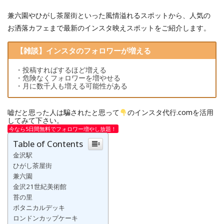
兼六園やひがし茶屋街といった風情溢れるスポットから、人気の
お洒落カフェまで最新のインスタ映えスポットをご紹介します。
【雑談】インスタのフォロワーが増える
・投稿すればするほど増える
・危険なくフォロワーを増やせる
・月に数千人も増える可能性がある
嘘だと思った人は騙されたと思って
のインスタ代行.comを活用
してみて下さい。
今なら5日間無料でフォロワー増やし放題！
Table of Contents
金沢駅
ひがし茶屋街
兼六園
金沢21世紀美術館
苔の里
ボタニカルデッキ
ロンドンカップケーキ