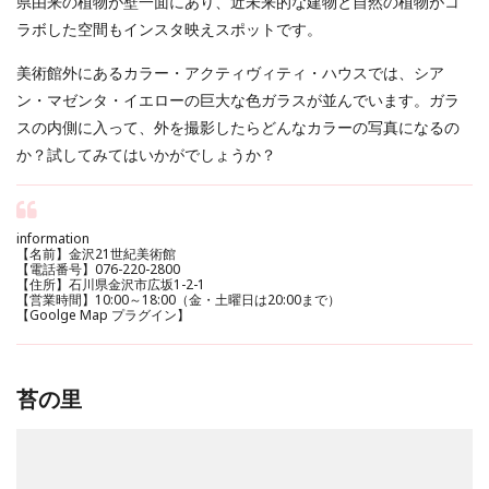
県由来の植物が壁一面にあり、近未来的な建物と自然の植物がコ
ラボした空間もインスタ映えスポットです。
美術館外にあるカラー・アクティヴィティ・ハウスでは、シア
ン・マゼンタ・イエローの巨大な色ガラスが並んでいます。ガラ
スの内側に入って、外を撮影したらどんなカラーの写真になるの
か？試してみてはいかがでしょうか？
information
【名前】金沢21世紀美術館
【電話番号】076-220-2800
【住所】石川県金沢市広坂1-2-1
【営業時間】10:00～18:00（金・土曜日は20:00まで）
【Goolge Map プラグイン】
苔の里