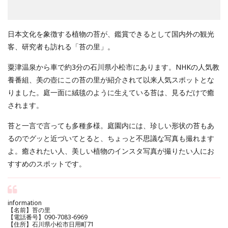
日本文化を象徴する植物の苔が、鑑賞できるとして国内外の観光
客、研究者も訪れる「苔の里」。
粟津温泉から車で約3分の石川県小松市にあります。NHKの人気教
養番組、美の壺にこの苔の里が紹介されて以来人気スポットとな
りました。庭一面に絨毯のように生えている苔は、見るだけで癒
されます。
苔と一言で言っても多種多様。庭園内には、珍しい形状の苔もあ
るのでグッと近づいてとると、ちょっと不思議な写真も撮れます
よ。癒されたい人、美しい植物のインスタ写真が撮りたい人にお
すすめのスポットです。
information
【名前】苔の里
【電話番号】090-7083-6969
【住所】石川県小松市日用町71