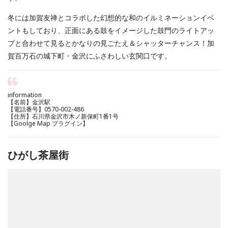
冬には加賀友禅とコラボした幻想的な和のイルミネーションイベ
ントもしており、正面にある鼓をイメージした鼓門のライトアッ
プと合わせて見るとかなりの見ごたえ＆シャッターチャンス！加
賀百万石の城下町・金沢にふさわしい玄関口です。
information
【名前】金沢駅
【電話番号】0570-002-486
【住所】石川県金沢市木ノ新保町1番1号
【Goolge Map プラグイン】
ひがし茶屋街