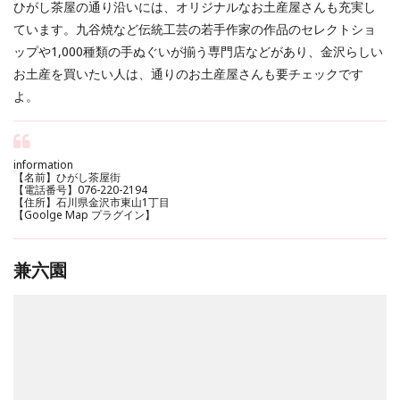
ひがし茶屋の通り沿いには、オリジナルなお土産屋さんも充実し
ています。九谷焼など伝統工芸の若手作家の作品のセレクトショ
ップや1,000種類の手ぬぐいが揃う専門店などがあり、金沢らしい
お土産を買いたい人は、通りのお土産屋さんも要チェックです
よ。
information
【名前】ひがし茶屋街
【電話番号】076-220-2194
【住所】石川県金沢市東山1丁目
【Goolge Map プラグイン】
兼六園