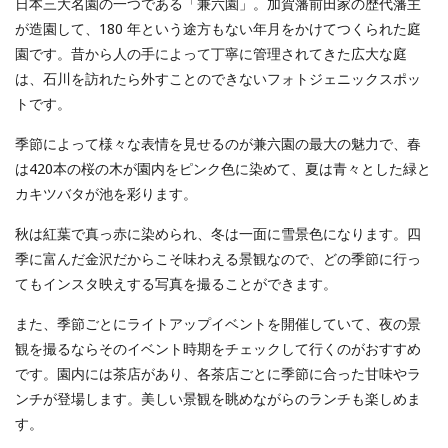
日本三大名園の一つである「兼六園」。加賀藩前田家の歴代藩主
が造園して、180 年という途方もない年月をかけてつくられた庭
園です。昔から人の手によって丁寧に管理されてきた広大な庭
は、石川を訪れたら外すことのできないフォトジェニックスポッ
トです。
季節によって様々な表情を見せるのが兼六園の最大の魅力で、春
は420本の桜の木が園内をピンク色に染めて、夏は青々とした緑と
カキツバタが池を彩ります。
秋は紅葉で真っ赤に染められ、冬は一面に雪景色になります。四
季に富んだ金沢だからこそ味わえる景観なので、どの季節に行っ
てもインスタ映えする写真を撮ることができます。
また、季節ごとにライトアップイベントを開催していて、夜の景
観を撮るならそのイベント時期をチェックして行くのがおすすめ
です。園内には茶店があり、各茶店ごとに季節に合った甘味やラ
ンチが登場します。美しい景観を眺めながらのランチも楽しめま
す。