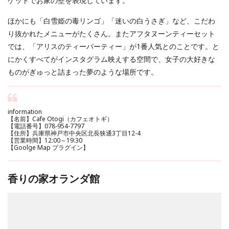
ケットでお家の壁を表現しています。
ほかにも「白雪姫の毒リンゴ」「迷いの白うさぎ」など、こだわ
り抜かれたメニューがたくさん。またアフタヌーンティーセット
では、「アリスのティーパーティー」が1番人気とのことです。と
にかくすべてがインスタグラム映えする空間で、女子の大好きな
ものがぎゅっと詰まった夢のような場所です。
information
【名前】Cafe Otogi（カフェオトギ）
【電話番号】078-954-7797
【住所】兵庫県神戸市中央区北長狭通3丁目12-4
【営業時間】12:00～19:30
【Goolge Map プラグイン】
香りの家オランダ館