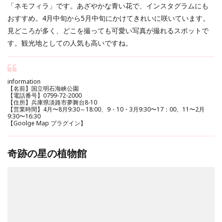
「ネモフィラ」です。あざやかな青い花で、インスタグラムにも
おすすめ。4月中旬から5月中旬にかけてきれいに咲いています。
見どころが多く、どこを撮っても可愛い写真が撮れるスポットで
す。観光地としての人気も高いですね。
information
【名前】国立明石海峡公園
【電話番号】0799-72-2000
【住所】兵庫県淡路市夢舞台8-10
【営業時間】4月〜8月9:30～18:00、9・10・3月9:30〜17：00、11〜2月
9:30〜16:30
【Goolge Map プラグイン】
奇跡の星の植物館