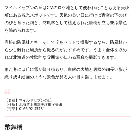
マイルドセブンの丘はCMのロケ地として使われたこともある美瑛
町にある観光スポットです。天気の良い日に行けば青空の下のび
のびと育った畑と、防風林として植えられた唐松が立ち並ぶ景色
を眺められます。
唐松の防風林と空、そして丘をセットで撮影するなら、防風林か
ら少し離れた場所から撮るのがおすすめです。うまく全体を収め
れば北海道の牧歌的な雰囲気が伝わる写真を撮影できます。
また冬には丘に雪が降り積もり、白銀の大地と唐松の細長い影が
織り成す絵画のような景色が見る人の目を楽しませます。
【名前】マイルドセブンの丘
【住所】北海道上川郡美瑛町字美田
【電話】0166-92-4378″
幣舞橋