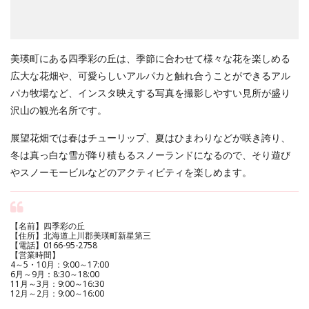
美瑛町にある四季彩の丘は、季節に合わせて様々な花を楽しめる
広大な花畑や、可愛らしいアルパカと触れ合うことができるアル
パカ牧場など、インスタ映えする写真を撮影しやすい見所が盛り
沢山の観光名所です。
展望花畑では春はチューリップ、夏はひまわりなどが咲き誇り、
冬は真っ白な雪が降り積もるスノーランドになるので、そり遊び
やスノーモービルなどのアクティビティを楽しめます。
【名前】四季彩の丘
【住所】北海道上川郡美瑛町新星第三
【電話】0166-95-2758
【営業時間】
4～5・10月：9:00～17:00
6月～9月：8:30～18:00
11月～3月：9:00～16:30
12月～2月：9:00～16:00